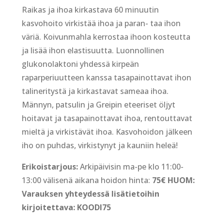
Raikas ja ihoa kirkastava 60 minuutin
kasvohoito virkistää ihoa ja paran- taa ihon
väriä. Koivunmahla kerrostaa ihoon kosteutta
ja lisää ihon elastisuutta. Luonnollinen
glukonolaktoni yhdessä kirpeän
raparperiuutteen kanssa tasapainottavat ihon
talineritystä ja kirkastavat sameaa ihoa.
Männyn, patsulin ja Greipin eteeriset öljyt
hoitavat ja tasapainottavat ihoa, rentouttavat
mieltä ja virkistävät ihoa. Kasvohoidon jälkeen
iho on puhdas, virkistynyt ja kauniin heleä!
Erikoistarjous:
Arkipäivisin ma-pe klo 11:00-
13:00 välisenä aikana hoidon hinta:
75€ HUOM:
Varauksen yhteydessä lisätietoihin
kirjoitettava: KOODI75