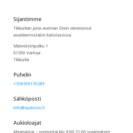
Sijantimme
Tikkurilan juna-aseman Dixin viereisessä
asuinkerrostalon katutasossa.
Männistönpolku 1
01300 Vantaa
Tikkurila
Puhelin
+358456135289
Sähköposti
info@spalotus.fi
Aukioloajat
Maanantai – sunnuntai klo 9:00-21:00 sopimuksen