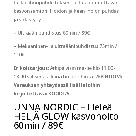
hellän ihonpuhdistuksen ja ihoa rauhoittavan
kasvonaamion. Hoidon jälkeen iho on puhdas
ja virkistynyt.
– Ultraäänipuhdistus
60min / 89€
– Mekaaninen- ja ultraäänipuhdistus 75min /
110€
Erikoistarjous:
Arkipäivisin ma-pe klo 11:00-
13:00 välisenä aikana hoidon hinta:
75€ HUOM:
Varauksen yhteydessä lisätietoihin
kirjoitettava: KOODI75
UNNA NORDIC – Heleä
HELJÄ GLOW kasvohoito
60min / 89€