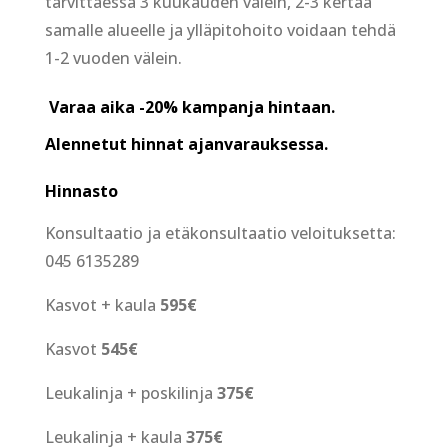
tarvittaessa 3 kuukauden välein, 2-3 kertaa
samalle alueelle ja ylläpitohoito voidaan tehdä
1-2 vuoden välein.
Varaa aika -20%
kampanja hintaan.
Alennetut hinnat ajanvarauksessa.
Hinnasto
Konsultaatio ja etäkonsultaatio veloituksetta:
045 6135289
Kasvot + kaula
595€
Kasvot
545€
Leukalinja + poskilinja
375€
Leukalinja + kaula
375€