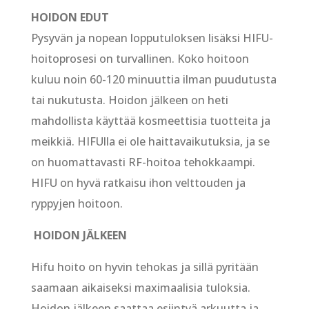
HOIDON EDUT
Pysyvän ja nopean lopputuloksen lisäksi HIFU-
hoitoprosesi on turvallinen. Koko hoitoon
kuluu noin 60-120 minuuttia ilman puudutusta
tai nukutusta. Hoidon jälkeen on heti
mahdollista käyttää kosmeettisia tuotteita ja
meikkiä. HIFUlla ei ole haittavaikutuksia, ja se
on huomattavasti RF-hoitoa tehokkaampi.
HIFU on hyvä ratkaisu ihon velttouden ja
ryppyjen hoitoon.
HOIDON JÄLKEEN
Hifu hoito on hyvin tehokas ja sillä pyritään
saamaan aikaiseksi maximaalisia tuloksia.
Hoidon jälkeen saattaa esiintyä arkuutta ja