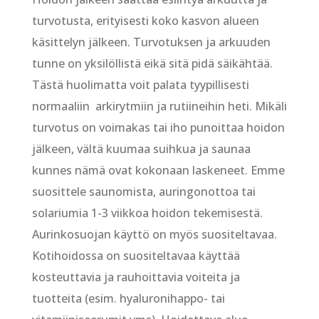
turvotusta, erityisesti koko kasvon alueen
käsittelyn jälkeen. Turvotuksen ja arkuuden
tunne on yksilöllistä eikä sitä pidä säikähtää.
Tästä huolimatta voit palata tyypillisesti
normaaliin arkirytmiin ja rutiineihin heti. Mikäli
turvotus on voimakas tai iho punoittaa hoidon
jälkeen, vältä kuumaa suihkua ja saunaa
kunnes nämä ovat kokonaan laskeneet. Emme
suosittele saunomista, auringonottoa tai
solariumia 1-3 viikkoa hoidon tekemisestä.
Aurinkosuojan käyttö on myös suositeltavaa.
Kotihoidossa on suositeltavaa käyttää
kosteuttavia ja rauhoittavia voiteita ja
tuotteita (esim. hyaluronihappo- tai