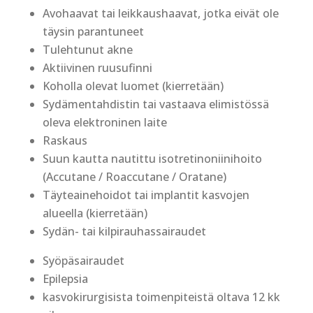
Avohaavat tai leikkaushaavat, jotka eivät ole
täysin parantuneet
Tulehtunut akne
Aktiivinen ruusufinni
Koholla olevat luomet (kierretään)
Sydämentahdistin tai vastaava elimistössä
oleva elektroninen laite
Raskaus
Suun kautta nautittu isotretinoniinihoito
(Accutane / Roaccutane / Oratane)
Täyteainehoidot tai implantit kasvojen
alueella (kierretään)
Sydän- tai kilpirauhassairaudet
Syöpäsairaudet
Epilepsia
kasvokirurgisista toimenpiteistä oltava 12 kk