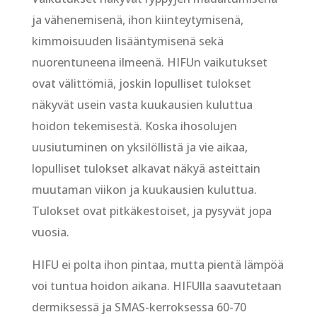
ja vähenemisenä, ihon kiinteytymisenä,
kimmoisuuden lisääntymisenä sekä
nuorentuneena ilmeenä. HIFUn vaikutukset
ovat välittömiä, joskin lopulliset tulokset
näkyvät usein vasta kuukausien kuluttua
hoidon tekemisestä. Koska ihosolujen
uusiutuminen on yksilöllistä ja vie aikaa,
lopulliset tulokset alkavat näkyä asteittain
muutaman viikon ja kuukausien kuluttua.
Tulokset ovat pitkäkestoiset, ja pysyvät jopa
vuosia.
HIFU ei polta ihon pintaa, mutta pientä lämpöä
voi tuntua hoidon aikana. HIFUlla saavutetaan
dermiksessä ja SMAS-kerroksessa 60-70