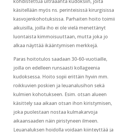
kohdistettua ultraääntä kudoksiin, joita
käsitellään myös ns. perinteisissä kirurgisissa
kasvojenkohotuksissa. Parhaiten hoito toimii
aikuisilla, joilla iho ei ole vielä menettänyt
luontaista kimmoisuuttaan, mutta joka jo
alkaa näyttää ikääntymisen merkkejä.
Paras hoitotulos saadaan 30-60-vuotiaille,
joilla on edelleen runsaasti kollageenia
kudoksessa. Hoito sopii erittäin hyvin mm.
roikkuvien poskien ja leuanalusihon sekä
kulmien kohotukseen. Esim. otsan alueen
käsittely saa aikaan otsan ihon kiristymisen,
joka puolestaan nostaa kulmakarvoja
aikaansaaden näin piristyneen ilmeen.
Leuanaluksen hoidolla voidaan kiinteyttää ja