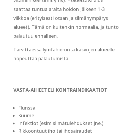
vitamiiniseerumit yms). Hoidettava alue
saattaa tuntua aralta hoidon jälkeen 1-3
viikkoa (erityisesti otsan ja silmänympärys
alueet). Tämä on kuitenkin normaalia, ja tunto
palautuu ennalleen.
Tarvittaessa lymfahieronta kasvojen alueelle
nopeuttaa palautumista.
VASTA-AIHEET ELI KONTRAINDIKAATIOT
Flunssa
Kuume
Infektiot (esim silmätulehdukset jne.)
Rikkoontuut iho tai ihosairaudet