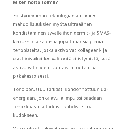
Miten hoito toimii?
Edistyneimmän teknologian antamien
mahdollisuuksien myötä ultraäänen
kohdistaminen syvälle ihon dermis- ja SMAS-
kerroksiin aikaansaa jopa tuhansia pieniä
tehopisteitä, jotka aktivoivat kollageeni- ja
elastiinisäikeiden välitöntä kiristymistä, sekä
aktivoivat niiden luontaista tuotantoa
pitkäkestoisesti.
Teho perustuu tarkasti kohdennettuun uä-
energiaan, jonka avulla impulssi saadaan
tehokkaasti ja tarkasti kohdistettua
kudokseen.
Vaikutukset näkyvät ryppyjen madaltumisena