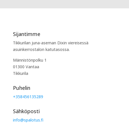
Sijantimme
Tikkurilan juna-aseman Dixin viereisessä
asuinkerrostalon katutasossa.
Männistönpolku 1
01300 Vantaa
Tikkurila
Puhelin
+358456135289
Sähköposti
info@spalotus.fi