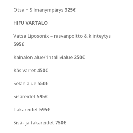
Otsa + Silmänympärys
325€
HIFU VARTALO
Vatsa Liposonix – rasvanpoltto & kiinteytys
595€
Kainalon alue/rintaliivialue
250€
Käsivarret
450€
Selän alue
550€
Sisäreidet
595€
Takareidet
595€
Sisä- ja takareidet
750€