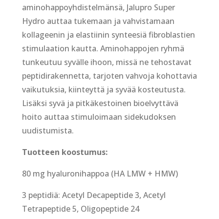
aminohappoyhdistelmänsä, Jalupro Super
Hydro auttaa tukemaan ja vahvistamaan
kollageenin ja elastiinin synteesiä fibroblastien
stimulaation kautta. Aminohappojen ryhmä
tunkeutuu syvälle ihoon, missä ne tehostavat
peptidirakennetta, tarjoten vahvoja kohottavia
vaikutuksia, kiinteyttä ja syvää kosteutusta.
Lisäksi syvä ja pitkäkestoinen bioelvyttävä
hoito auttaa stimuloimaan sidekudoksen
uudistumista.
Tuotteen koostumus:
80 mg hyaluronihappoa (HA LMW + HMW)
3 peptidiä: Acetyl Decapeptide 3, Acetyl
Tetrapeptide 5, Oligopeptide 24