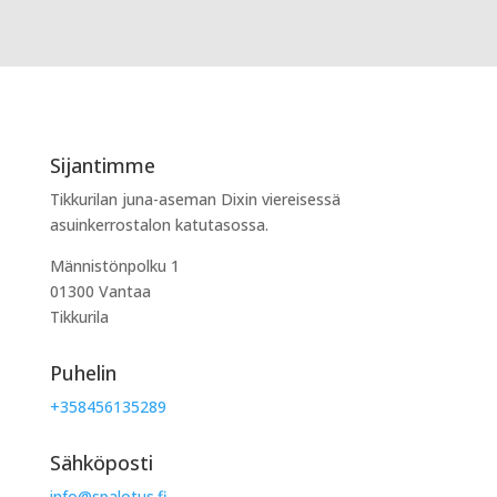
Sijantimme
Tikkurilan juna-aseman Dixin viereisessä
asuinkerrostalon katutasossa.
Männistönpolku 1
01300 Vantaa
Tikkurila
Puhelin
+358456135289
Sähköposti
info@spalotus.fi