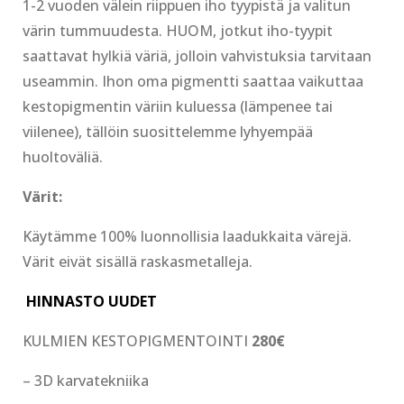
1-2 vuoden välein riippuen iho tyypistä ja valitun
värin tummuudesta. HUOM, jotkut iho-tyypit
saattavat hylkiä väriä, jolloin vahvistuksia tarvitaan
useammin. Ihon oma pigmentti saattaa vaikuttaa
kestopigmentin väriin kuluessa (lämpenee tai
viilenee), tällöin suosittelemme lyhyempää
huoltoväliä.
Värit:
Käytämme 100% luonnollisia laadukkaita värejä.
Värit eivät sisällä raskasmetalleja.
HINNASTO UUDET
KULMIEN KESTOPIGMENTOINTI
280€
– 3D karvatekniika