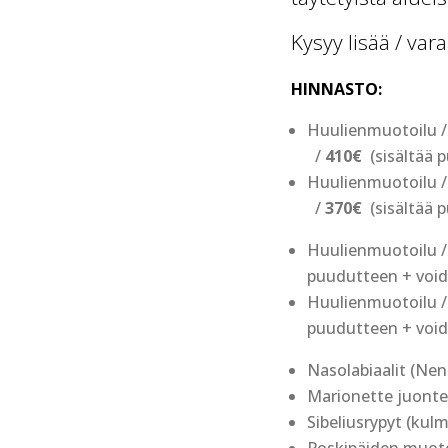
Kysyy lisää / va
HINNASTO:
Huulienmuotoilu 
/
410€
(sisältää 
Huulienmuotoilu 
/
370€
(sisältää 
Huulienmuotoilu 
puudutteen + voi
Huulienmuotoilu 
puudutteen + voi
Nasolabiaalit (Nen
Marionette juonte
Sibeliusrypyt (kul