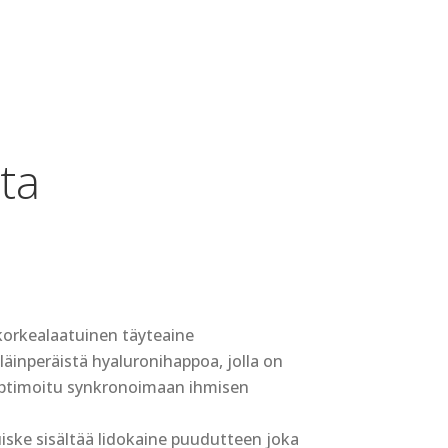
ta
orkealaatuinen täyteaine
äinperäistä hyaluronihappoa, jolla on
optimoitu synkronoimaan ihmisen
uiske sisältää lidokaine puudutteen joka