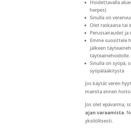
Hoidettavalla aluee
herpes)
Sinulla on verenv
Olet raskaana tai 
Perussairaudet ja 
Emme suosittele h
jälkeen täyteaineh
täyteainehoidolle.
Sinulla on syöpä, 
syöpälääkitystä
Jos käytät veren hyy
mainita ennen hoito
Jos olet epävarma, s
ajan varaamista
. 
yksilöllisesti.