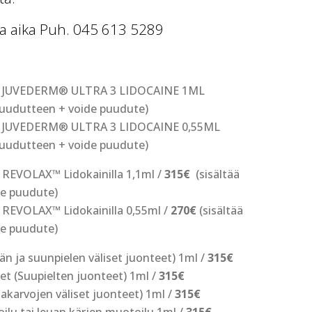
raa aika Puh. 045 613 5289
/
JUVEDERM® ULTRA 3 LIDOCAINE 1ML
puudutteen + voide puudute)
/
JUVEDERM® ULTRA 3 LIDOCAINE 0,55ML
puudutteen + voide puudute)
/
REVOLAX™ Lidokainilla
1,1ml /
315€
(sisältää
de puudute)
/
REVOLAX™ Lidokainilla
0,55ml /
270€
(sisältää
de puudute)
än ja suunpielen väliset juonteet) 1ml /
315€
et (Suupielten juonteet) 1ml /
315€
makarvojen väliset juonteet) 1ml /
315€