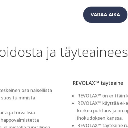
VARAA AIKA
oidosta ja täyteainees
REVOLAX™
täyteaine
keskeinen osa naisellista
REVOLAX™ on erittäin k
i suosituimmista
REVOLAX™ käyttää ei-el
korkea puhtaus ja on 
ta ja turvallisia
ihokudoksen kanssa.
ihappovalmistetta
REVOLAX™
täyteaine r
 elimistölle turvallinen.