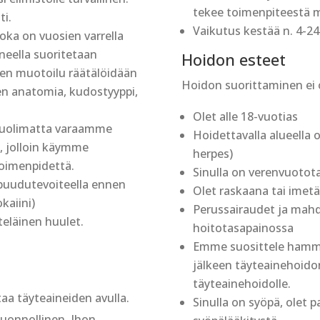
tekee toimenpiteestä 
ti.
Vaikutus kestää n. 4-24 k
joka on vuosien varrella
neella suoritetaan
Hoidon esteet
en muotoilu räätälöidään
Hoidon suorittaminen ei o
en anatomia, kudostyyppi,
Olet alle 18-vuotias
huolimatta varaamme
Hoidettavalla alueella o
n, jolloin käymme
herpes)
toimenpidettä.
Sinulla on verenvuoto
puudutevoiteella ennen
Olet raskaana tai imetä
kaiini)
Perussairaudet ja mahdo
eläinen huulet.
hoitotasapainossa
Emme suosittele hammas
jälkeen täyteainehoidon
täyteainehoidolle.
taa täyteaineiden avulla.
Sinulla on syöpä, olet 
uonnollinen. Ihon