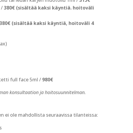
ilu tai leuan kärjen muotoilu 1ml /
315€
 /
380€ (sisältää kaksi käyntiä. hoitoväli
380€ (sisältää kaksi käyntiä, hoitoväli 4
ax)
tti full face 5ml /
980€
n konsultaation ja hoitosuunnitelman.
 ei ole mahdollista seuraavissa tilanteissa:
s