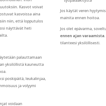
syöpälääkitystä
utoksiin. Kasvot voivat
Jos käytät veren hyytymis
ostuvat kasvoissa aina
mainita ennen hoitoa.
siin niin, että lopputulos
si näyttävät heti
Jos olet epävarma, sovelt
ilta.
ennen ajan varaamista
tilanteesi yksilöllisesti.
käytetään palauttamaan
an yksilöllistä kauneutta
noa.
si poskipäitä, leukalinjaa,
kimmoisuus ja volyymi
injat voidaan