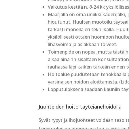
Vaikutus kestää n. 8-24 kk yksilöllises
Maarjalla on oma uniikki kädenjälki, 
hioutunut.
Huulten muotoilu täyteai
tarkasti monella eri tekniikalla.
Huult
yksilöllisesti ottaen huomioon huult
lihasvoima ja asiakkaan toiveet.
Toimenpide on nopea, mutta tästä 
aikaa aina 1h sisältäen konsultaatio
rauhassa läpi kaiken tärkeän ennen 
Hoitoalue puudutetaan tehokkaalla 
varsinaisen hoidon aloittamista. (Lido
Lopputuloksena saadaan kauniin täyt
Juonteiden hoito täyteianehoidolla
Syvät rypyt ja ihojuonteet voidaan tasoit
Lopputulos on huomaamaton ja erittäin l