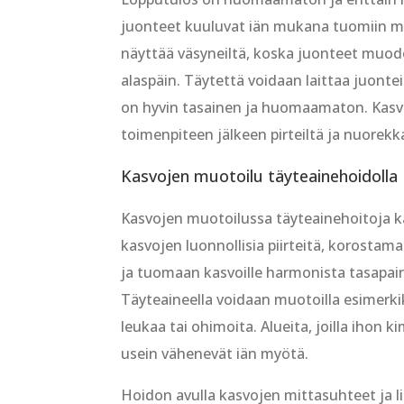
juonteet kuuluvat iän mukana tuomiin mu
näyttää väsyneiltä, koska juonteet muod
alaspäin. Täytettä voidaan laittaa juontei
on hyvin tasainen ja huomaamaton. Kasvo
toimenpiteen jälkeen pirteiltä ja nuorekka
Kasvojen muotoilu täyteainehoidolla
Kasvojen muotoilussa täyteainehoitoja 
kasvojen luonnollisia piirteitä, korostama
ja tuomaan kasvoille harmonista tasapai
Täyteaineella voidaan muotoilla esimerkik
leukaa tai ohimoita. Alueita, joilla ihon 
usein vähenevät iän myötä.
Hoidon avulla kasvojen mittasuhteet ja l