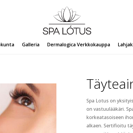
ökunta
Galleria
Dermalogica Verkkokauppa
Lahjak
Täytea
Spa Lotus on yksityi
on vastuulääkäri.
Spa
korkeatasoiseen iho
alkaen. Sertifioitu 