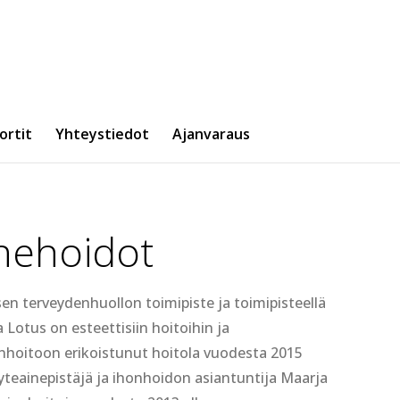
ortit
Yhteystiedot
Ajanvaraus
inehoidot
sen terveydenhuollon toimipiste ja toimipisteellä
 Lotus on esteettisiin hoitoihin ja
nhoitoon erikoistunut hoitola vuodesta 2015
täyteainepistäjä ja ihonhoidon asiantuntija Maarja