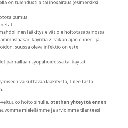
lla on tulehdustila tai ihosairaus (esimerkiksi
uototaipumus
imetät
mahdollinen lääkitys eivät ole hoitotasapainossa
ammaslääkäri käyntiä 2- viikon ajan ennen- ja
oidon, suussa oleva infektio on este
olet parhaillaan syöpähoidossa tai käytät
tymiseen vaikuttavaa lääkitystä, tulee tästä
a.
oveltuuko hoito sinulle,
otathan yhteyttä ennen
Neuvomme mielellämme ja arvioimme tilanteesi