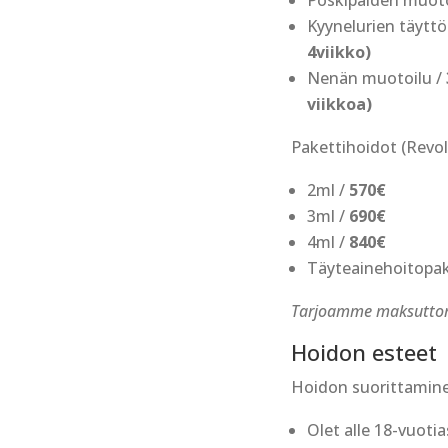
Poskipäiden muoto
Kyynelurien täyttö
4viikko)
Nenän muotoilu /
viikkoa)
Pakettihoidot (Revol
2ml /
570€
3ml /
690€
4ml /
840€
Täyteainehoitopake
Tarjoamme maksuttoma
Hoidon esteet
Hoidon suorittaminen
Olet alle 18-vuotia