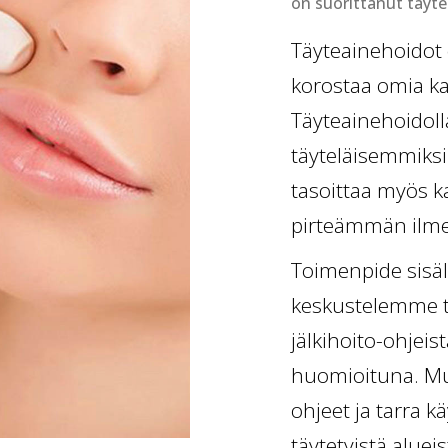
on suorittanut täyt
Täyteainehoidot o
korostaa omia kau
Täyteainehoidoll
täyteläisemmiksi 
tasoittaa myös k
pirteämmän ilme
Toimenpide sisäl
keskustelemme to
jälkihoito-ohjeis
huomioituna. Muk
ohjeet ja tarra k
täytetyistä aluei