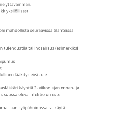
mielyttävämmän.
k yksilöllisesti.
le mahdollista seuraavissa tilanteissa:
n tulehdustila tai ihosairaus (esimerkiksi
taipumus
t
llinen lääkitys eivät ole
lääkäri käyntiä 2- viikon ajan ennen- ja
, suussa oleva infektio on este
parhaillaan syöpähoidossa tai käytät