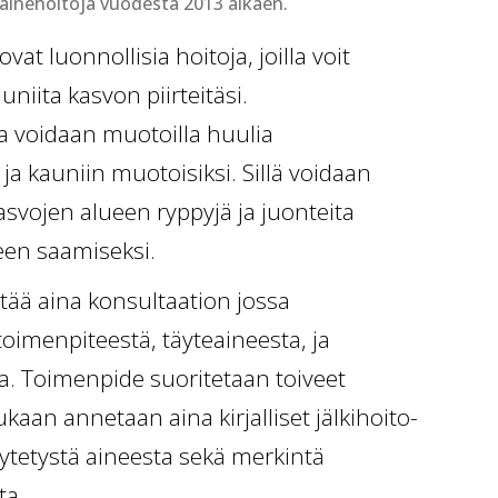
eainehoitoja vuodesta 2013 alkaen.
vat luonnollisia hoitoja, joilla voit
niita kasvon piirteitäsi.
a voidaan muotoilla huulia
ja kauniin muotoisiksi. Sillä voidaan
asvojen alueen ryppyjä ja juonteita
en saamiseksi.
tää aina konsultaation jossa
imenpiteestä, täyteaineesta, ja
ta. Toimenpide suoritetaan toiveet
aan annetaan aina kirjalliset jälkihoito-
äytetystä aineesta sekä merkintä
sta.