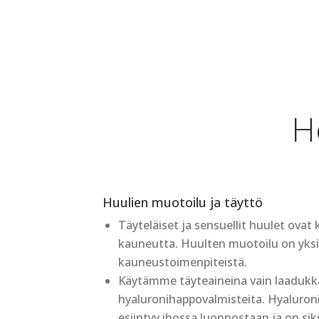
H
Huulien muotoilu ja täyttö
Täyteläiset ja sensuellit huulet ovat 
kauneutta. Huulten muotoilu on yks
kauneustoimenpiteistä.
Käytämme täyteaineina vain laadukkai
hyaluronihappovalmisteita. Hyaluron
esiintyy ihossa luonnostaan ja on siksi