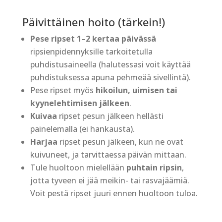
Päivittäinen hoito (tärkein!)
Pese ripset 1–2 kertaa päivässä
ripsienpidennyksille tarkoitetulla
puhdistusaineella (halutessasi voit käyttää
puhdistuksessa apuna pehmeää sivellintä).
Pese ripset myös
hikoilun, uimisen tai
kyynelehtimisen jälkeen
.
Kuivaa
ripset pesun jälkeen hellästi
painelemalla (ei hankausta).
Harjaa
ripset pesun jälkeen, kun ne ovat
kuivuneet, ja tarvittaessa päivän mittaan.
Tule huoltoon mielellään
puhtain ripsin
,
jotta tyveen ei jää meikin- tai rasvajäämiä.
Voit pestä ripset juuri ennen huoltoon tuloa.