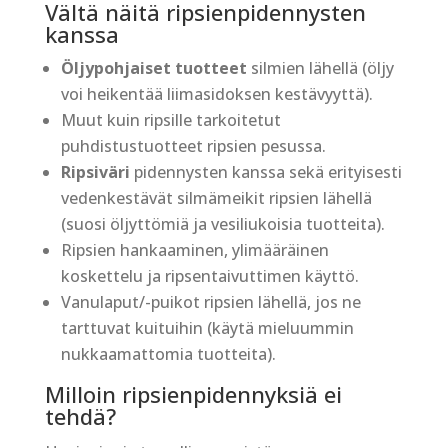
Vältä näitä ripsienpidennysten
kanssa
Öljypohjaiset tuotteet
silmien lähellä (öljy
voi heikentää liimasidoksen kestävyyttä).
Muut kuin ripsille tarkoitetut
puhdistustuotteet ripsien pesussa.
Ripsiväri
pidennysten kanssa sekä erityisesti
vedenkestävät silmämeikit ripsien lähellä
(suosi öljyttömiä ja vesiliukoisia tuotteita).
Ripsien hankaaminen, ylimääräinen
koskettelu ja ripsentaivuttimen käyttö.
Vanulaput/-puikot ripsien lähellä, jos ne
tarttuvat kuituihin (käytä mieluummin
nukkaamattomia tuotteita).
Milloin ripsienpidennyksiä ei
tehdä?