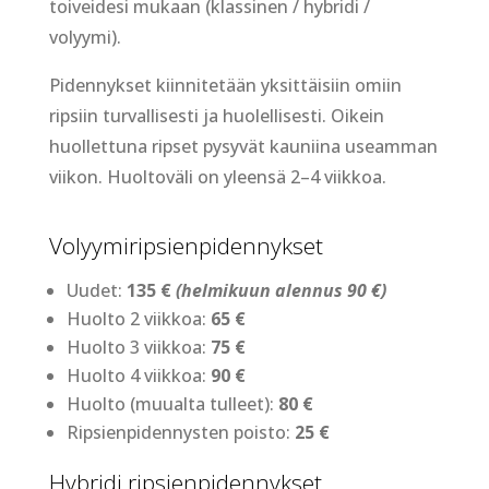
toiveidesi mukaan (klassinen / hybridi /
volyymi).
Pidennykset kiinnitetään yksittäisiin omiin
ripsiin turvallisesti ja huolellisesti. Oikein
huollettuna ripset pysyvät kauniina useamman
viikon. Huoltoväli on yleensä 2–4 viikkoa.
Volyymiripsienpidennykset
Uudet:
135 €
(helmikuun alennus 90 €)
Huolto 2 viikkoa:
65 €
Huolto 3 viikkoa:
75 €
Huolto 4 viikkoa:
90 €
Huolto (muualta tulleet):
80 €
Ripsienpidennysten poisto:
25 €
Hybridi ripsienpidennykset