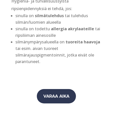
Hygienia- ja turvallisuussyistä
ripsienpidennyksiä ei tehdä, jos:
sinulla on
silmätulehdus
tai tulehdus
silmän/luomien alueella
sinulla on todettu
allergia akrylaateille
tai
ripsiliiman ainesosille
silmänympärysalueella on
tuoreita haavoja
tai esim. aivan tuoreet
silmärajauspigmentoinnit, jotka eivät ole
parantuneet.
VARAA AIKA